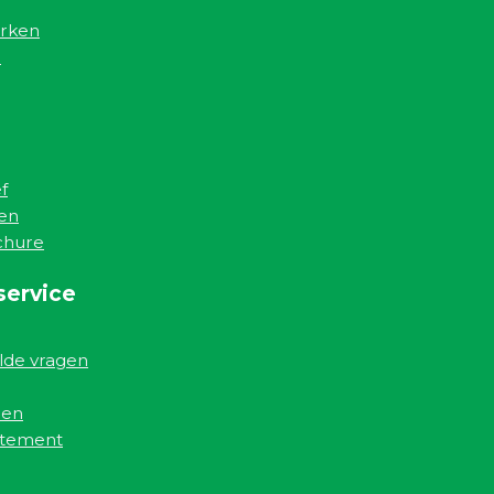
rken
n
f
en
chure
service
lde vragen
den
atement