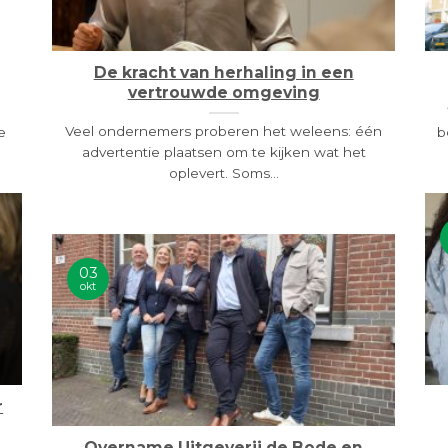
De kracht van herhaling in een
vertrouwde omgeving
Veel ondernemers proberen het weleens: één
e
b
advertentie plaatsen om te kijken wat het
oplevert. Soms...
03
okt
r
Overname Uitgeverij de Bode en