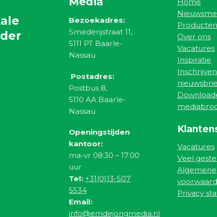
Media
Home
Nieuwsme
ale
Bezoekadres:
Producte
Smederijstraat 11,
nder
Over ons
5111 PT Baarle-
Vacatures
Nassau
Inspiratie
Inschrijven
Postadres:
nieuwsbrie
Postbus 8,
Download
5110 AA Baarle-
mediabro
Nassau
Klanten
Openingstijden
kantoor:
Vacatures
ma-vr 08:30 – 17.00
Veel geste
uur
Algemene
Tel:
+31(0)13-507
voorwaar
5534
Privacy st
Email:
info@emdejongmedia.nl