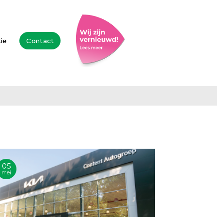
tie
Contact
05
mei