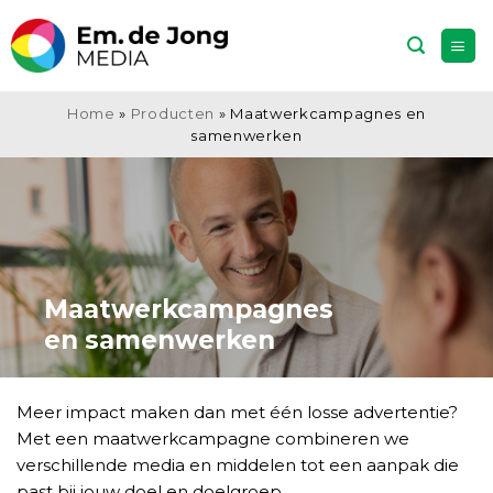
Ga
naar
inhoud
Home
»
Producten
»
Maatwerkcampagnes en
samenwerken
Maatwerkcampagnes
en samenwerken
Meer impact maken dan met één losse advertentie?
Met een maatwerkcampagne combineren we
verschillende media
en middelen tot een aanpak die
past bij jouw doel en doelgroep