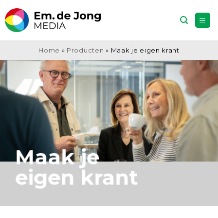
Ga
naar
inhoud
Home
»
Producten
»
Maak je eigen krant
Maak je
eigen krant