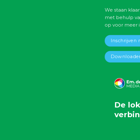
We staan klaar
met behulp va
op voor meer i
Inschrijven 
Downloaden
De lok
verbi