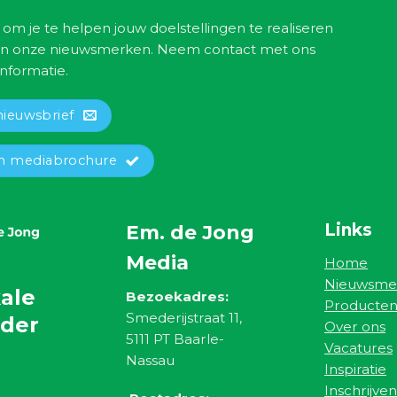
 om je te helpen jouw doelstellingen te realiseren
n onze nieuwsmerken. Neem contact met ons
nformatie.
nieuwsbrief
 mediabrochure
Links
Em. de Jong
Media
Home
Nieuwsme
ale
Bezoekadres:
Producte
Smederijstraat 11,
nder
Over ons
5111 PT Baarle-
Vacatures
Nassau
Inspiratie
Inschrijven