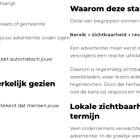
ntvangt
Waarom deze stap
Deze vier begrippen vormen e
plaats of gemeente
Bereik → zichtbaarheid → re
 jouw advertentie onder ogen
Een advertentie moet eerst 
vervolgens een reactie uitlokk
 ziet automatisch jouw
Daarom is regelmatig zichtbaar
weekbladen, waar lezers ied
rkelijk gezien
tegenkomen. Door die herhal
ook de kans op respons en n
Lokale zichtbaar
betekent dat mensen jouw
termijn
Veel ondernemers verwachten
advertentie. In de praktijk w