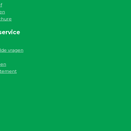
f
en
chure
service
lde vragen
den
atement