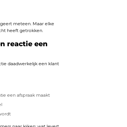
eageert meteen. Maar elke
cht heeft getrokken.
n reactie een
ie daadwerkelijk een klant
ntie een afspraak maakt
l
wordt
mers naar kijken: wat levert