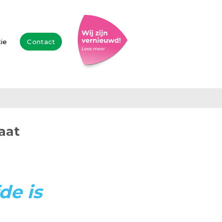
tie
Contact
aat
de is