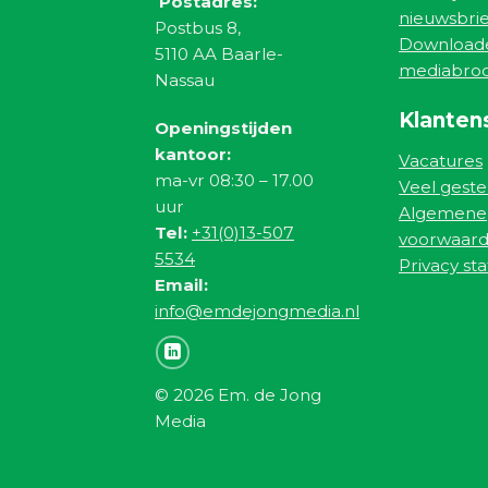
Postadres:
nieuwsbrie
Postbus 8,
Download
5110 AA Baarle-
mediabro
Nassau
Klanten
Openingstijden
kantoor:
Vacatures
ma-vr 08:30 – 17.00
Veel geste
uur
Algemene
Tel:
+31(0)13-507
voorwaar
5534
Privacy st
Email:
info@emdejongmedia.nl
© 2026 Em. de Jong
Media