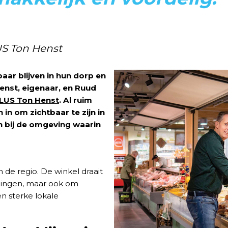
US Ton Henst
baar blijven in hun dorp en
enst, eigenaar, en Ruud
LUS Ton Henst
. Al ruim
 in om zichtbaar te zijn in
en bij de omgeving waarin
n de regio. De winkel draait
dingen, maar ook om
n sterke lokale