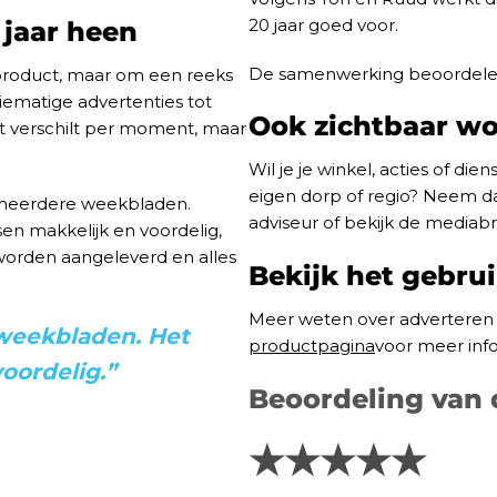
20 jaar goed voor.
 jaar heen
De samenwerking beoordelen z
product, maar om een reeks
tiematige advertenties tot
Ook zichtbaar wo
t verschilt per moment, maar
Wil je je winkel, acties of di
eigen dorp of regio? Neem da
 meerdere weekbladen.
adviseur of bekijk de mediab
sen makkelijk en voordelig,
worden aangeleverd en alles
Bekijk het gebru
Meer weten over adverteren 
weekbladen. Het
prod
uctpagina
voor meer inf
oordelig.”
Beoordeling van
★★★★★