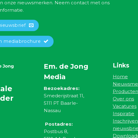
n onze nieuwsmerken. Neem contact met ons
nformatie.
nieuwsbrief
 mediabrochure
Links
Em. de Jong
Media
Home
Nieuwsme
ale
Bezoekadres:
Producte
Smederijstraat 11,
nder
Over ons
5111 PT Baarle-
Vacatures
Nassau
Inspiratie
Inschrijven
Postadres:
nieuwsbrie
Postbus 8,
Download