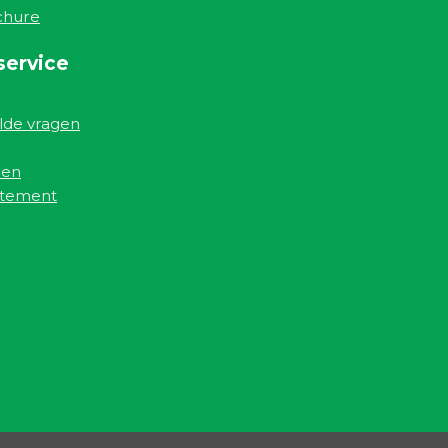
chure
service
lde vragen
den
atement