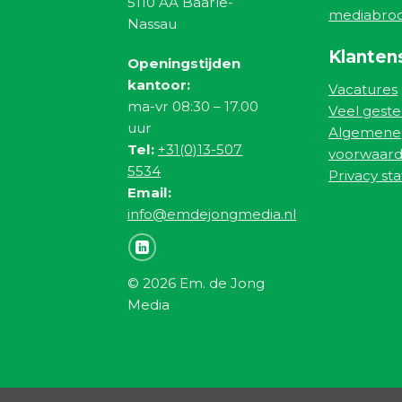
5110 AA Baarle-
mediabro
Nassau
Klanten
Openingstijden
kantoor:
Vacatures
ma-vr 08:30 – 17.00
Veel geste
uur
Algemene
Tel:
+31(0)13-507
voorwaar
5534
Privacy st
Email:
info@emdejongmedia.nl
© 2026 Em. de Jong
Media