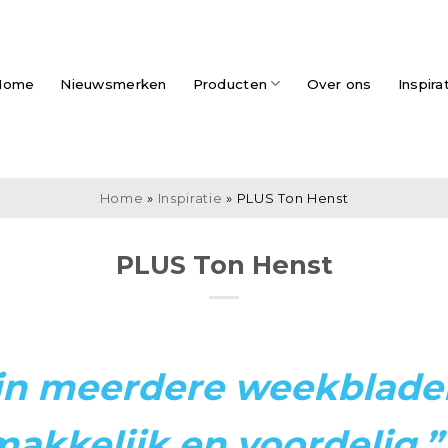
Home
Nieuwsmerken
Producten
Over ons
Inspira
Home
»
Inspiratie
»
PLUS Ton Henst
PLUS Ton Henst
 in meerdere weekblade
makkelijk en voordelig.”