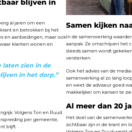
baar blijven in
ing al jaren om een
Samen kijken naa
e krant en betrokken bij het
In de samenwerking waardere
ies en aanbiedingen, maar ook
aanpak. Ze omschrijven het c
 waar klanten wonen en
steeds samen wordt gekeken
versterken.
 laten zien in de
Ook het advies van de media-
lijven in het dorp.”
samenwerking al zo lang loo
en weet de adviseur goed wat
makkelijker om kansen te zie
Al meer dan 20 ja
angrijk. Volgens Ton en Ruud
Het doel van de samenwerking 
verspreiding per gemeente,
zichtbaar zijn in de krant en 
 blijft.
Volgens Ton en Ruud werkt d