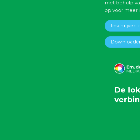
met behulp va
op voor meer i
Inschrijven 
Downloaden
De lok
verbi