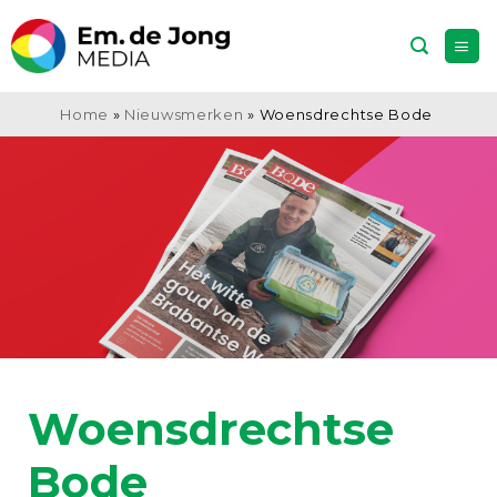
Ga
naar
inhoud
Home
»
Nieuwsmerken
»
Woensdrechtse Bode
Woensdrechtse
Bode