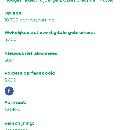
Hoogerheide, Huijbergen, Ossendrecht en Putte)
Oplage:
1
0
.
7
00 per verschijning
Wekelijkse actieve digitale gebruikers:
4.300
Nieuwsbrief abonnees:
600
Volgers op facebook:
3.6
00
Formaat:
Tabloid
Verschijning: