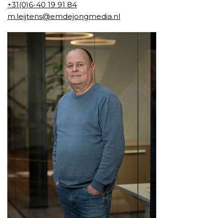
+31(0)6-
40 19 91 84
m.leijtens@emdejongmedia.nl