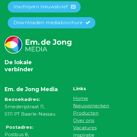
Inschrijven nieuwsbrief
Downloaden mediabrochure
De lokale
verbinder
Links
Em. de Jong Media
Home
Bezoekadres:
Nieuwsmerken
Smederijstraat 11,
Producten
5111 PT Baarle-Nassau
Over ons
Postadres:
Vacatures
Postbus 8,
Inspiratie