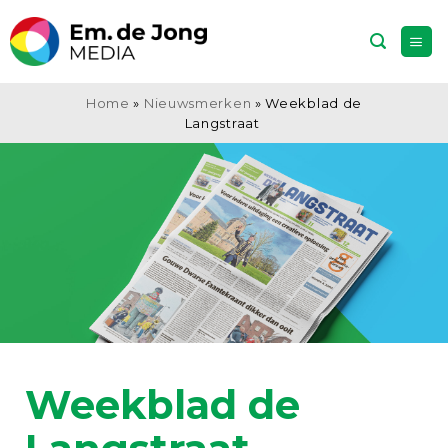
Ga
naar
inhoud
Home
»
Nieuwsmerken
»
Weekblad de
Langstraat
Weekblad de