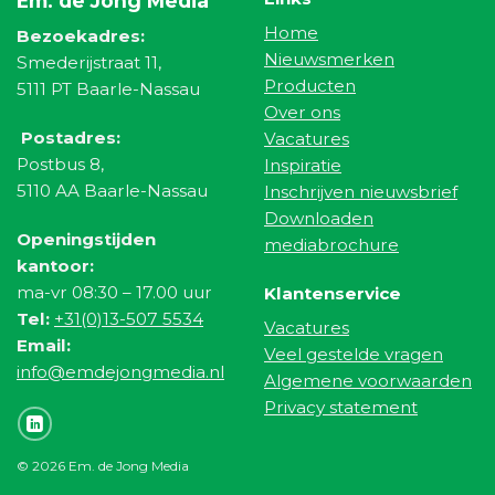
Em. de Jong Media
Home
Bezoekadres:
Nieuwsmerken
Smederijstraat 11,
Producten
5111 PT Baarle-Nassau
Over ons
Postadres:
Vacatures
Postbus 8,
Inspiratie
5110 AA Baarle-Nassau
Inschrijven nieuwsbrief
Downloaden
Openingstijden
mediabrochure
kantoor:
ma-vr 08:30 – 17.00 uur
Klantenservice
Tel:
+31(0)13-507 5534
Vacatures
Email:
Veel gestelde vragen
info@emdejongmedia.nl
Algemene voorwaarden
Privacy statement
© 2026 Em. de Jong Media