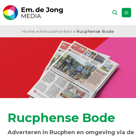
Ga
naar
inhoud
Home
»
Nieuwsmerken
»
Rucphense Bode
Rucphense Bode
Adverteren in Rucphen en omgeving via de