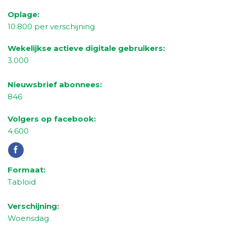
Oplage:
1
0
.
8
00 per verschijning
Wekelijkse actieve digitale gebruikers:
3.000
Nieuwsbrief abonnees:
8
46
Volgers op facebook:
4.6
00
Formaat:
Tabloid
Verschijning:
Woensdag