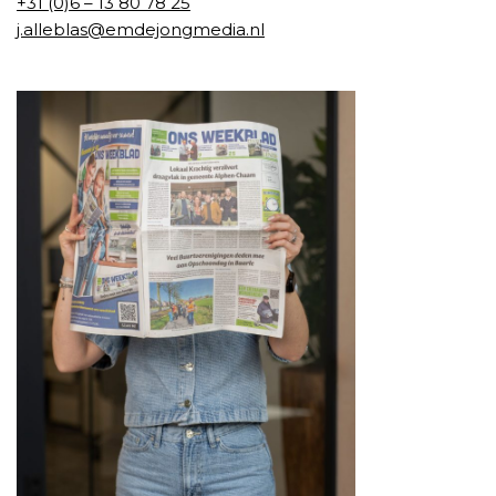
+31 (0)6 – 13 80 78 25
j.alleblas@emdejongmedia.nl