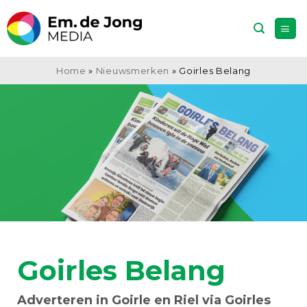
Ga
naar
inhoud
Home
»
Nieuwsmerken
»
Goirles Belang
Goirles Belang
Adverteren in Goirle en Riel via Goirles