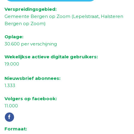
Verspreidingsgebied:
Gemeente
Berg
en op Zoom
(
Lepelstraat
,
Halsteren
Bergen op Zoom
)
Oplage:
30
.
6
00 per verschijning
Wekelijkse actieve digitale gebruikers:
19.000
Nieuwsbrief abonnees:
1.333
Volgers op facebook:
11.0
00
Formaat: