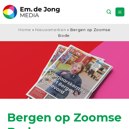
Ga
naar
inhoud
Home
»
Nieuwsmerken
»
Bergen op Zoomse
Bode
Bergen op Zoomse