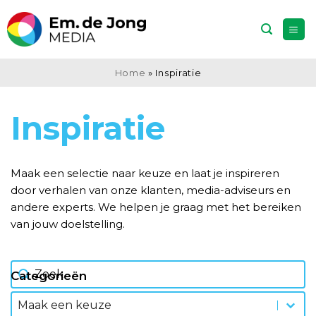
Ga
naar
inhoud
Home
»
Inspiratie
Inspiratie
Maak een selectie naar keuze en laat je inspireren
door verhalen van onze klanten, media-adviseurs en
andere experts. We helpen je graag met het bereiken
van jouw doelstelling.
ZOEKVELD
Search content
Categorieën
CATEGORIEËN
Categorieën